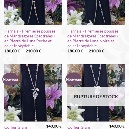
Harnais « Premières pousses
Harnais « Premières pousses
de Mandragores Spectrales »
de Mandragores Spectrales »
en Pierre de Lune Pêche et
en Pierre de Lune Noire et
acier inoxydable
acier inoxydable
Plage
Plage
180,00
€
–
210,00
€
180,00
€
–
210,00
€
de
de
prix :
prix :
180,00 €
180,00 €
à
à
210,00 €
210,00 €
Nouveau
Nouveau
RUPTURE DE STOCK
140,00
€
140,00
€
Collier Glam
Collier Glam