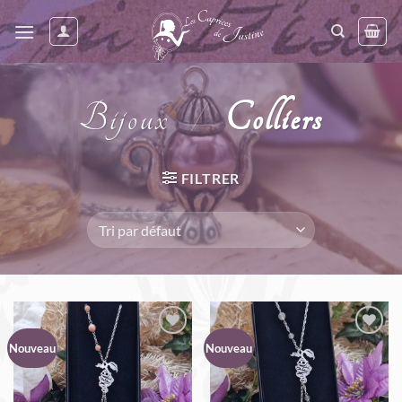
Passer
au
contenu
Bijoux
/
Colliers
FILTRER
Nouveau
Nouveau