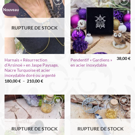
Nouveau
RUPTURE DE STOCK
38,00
€
Harnais « Résurrection
Pendentif « Gardiens »
d’Arsinoë » en Jaspe Paysage,
en acier inoxydable
Nacre Turquoise et acier
inoxydable doré ou argenté
Plage
180,00
€
–
210,00
€
de
prix :
180,00 €
à
210,00 €
RUPTURE DE STOCK
RUPTURE DE STOCK