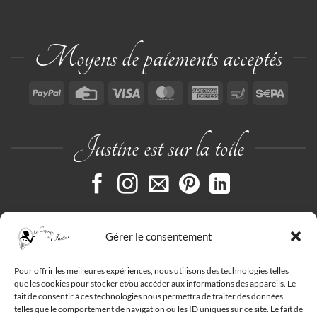
Moyens de paiements acceptés
PayPal
Credit
Visa
MasterCard
American
Paiement
Sepa
Card
Express
par
chèque
Justine est sur la toile
Gérer le consentement
Pour offrir les meilleures expériences, nous utilisons des technologies telles
que les cookies pour stocker et/ou accéder aux informations des appareils. Le
fait de consentir à ces technologies nous permettra de traiter des données
telles que le comportement de navigation ou les ID uniques sur ce site. Le fait de