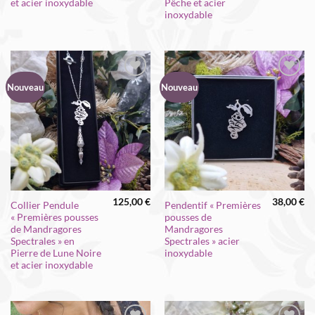
et acier inoxydable
Pêche et acier
inoxydable
Nouveau
Nouveau
125,00
€
38,00
€
Collier Pendule
Pendentif « Premières
« Premières pousses
pousses de
de Mandragores
Mandragores
Spectrales » en
Spectrales » acier
Pierre de Lune Noire
inoxydable
et acier inoxydable