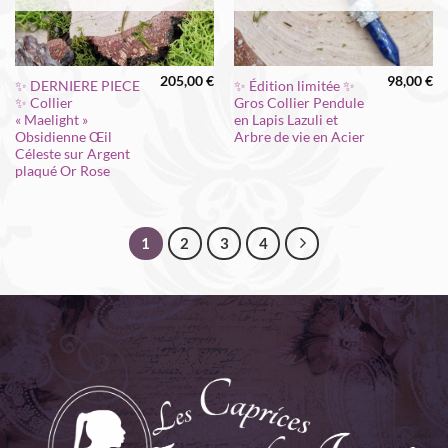
205,00
€
98,00
€
✨ DERNIERE PIECE
✨ Édition limitée ✨
✨ Collier
Gros Collier Pendule
« Maelight »
en Lapis Lazuli et
Obsidienne Œil
Arbre de vie en Acier
Céleste sur Argent
plaqué Or Rose
1
2
3
4