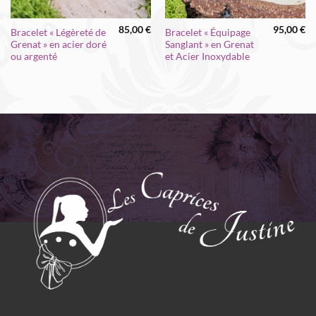
85,00
€
95,00
€
Bracelet « Légèreté de
Bracelet « Équipage
Grenat » en acier doré
Sanglant » en Grenat
ou argenté
et Acier Inoxydable