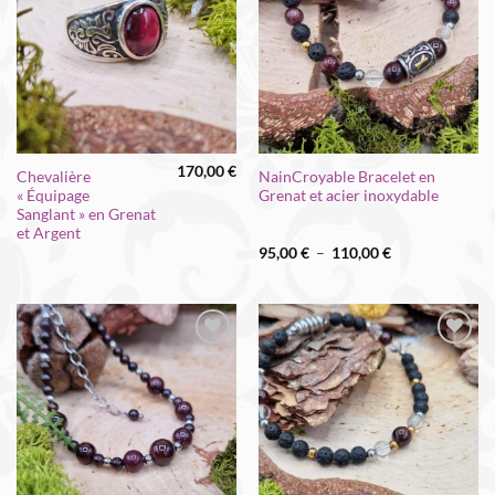
à la liste
à la liste
d’envies
d’envies
170,00
€
Chevalière
NainCroyable Bracelet en
« Équipage
Grenat et acier inoxydable
Sanglant » en Grenat
et Argent
Plage
95,00
€
–
110,00
€
de
prix :
95,00 €
à
110,00 €
Ajouter
Ajouter
à la liste
à la liste
d’envies
d’envies