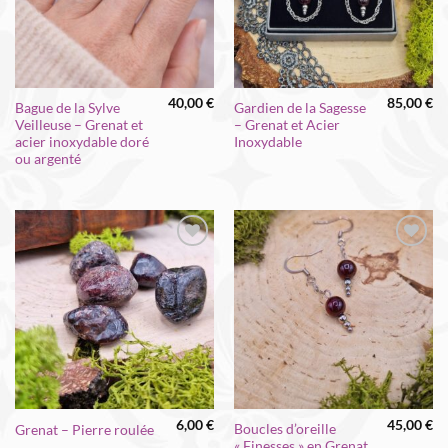
40,00
€
85,00
€
Bague de la Sylve
Gardien de la Sagesse
Veilleuse – Grenat et
– Grenat et Acier
acier inoxydable doré
Inoxydable
ou argenté
Ajouter
Ajouter
à la liste
à la liste
d’envies
d’envies
6,00
€
45,00
€
Boucles d’oreille
Grenat – Pierre roulée
« Finesses » en Grenat