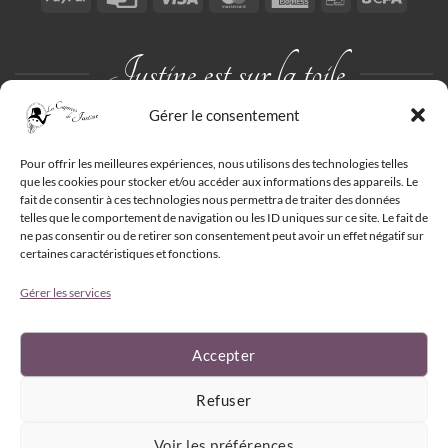
Card
Express
par
chèque
Justine est sur la toile
Gérer le consentement
Pour offrir les meilleures expériences, nous utilisons des technologies telles
que les cookies pour stocker et/ou accéder aux informations des appareils. Le
fait de consentir à ces technologies nous permettra de traiter des données
telles que le comportement de navigation ou les ID uniques sur ce site. Le fait de
ne pas consentir ou de retirer son consentement peut avoir un effet négatif sur
certaines caractéristiques et fonctions.
Gérer les services
Accepter
Refuser
Voir les préférences