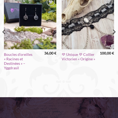
Ajouter
Ajouter
à la liste
à la liste
d’envies
d’envies
36,00
€
100,00
€
Boucles d’oreilles
💜 Unique 💜 Collier
« Racines et
Victorien « Origine »
Destinées » –
Yggdrasil