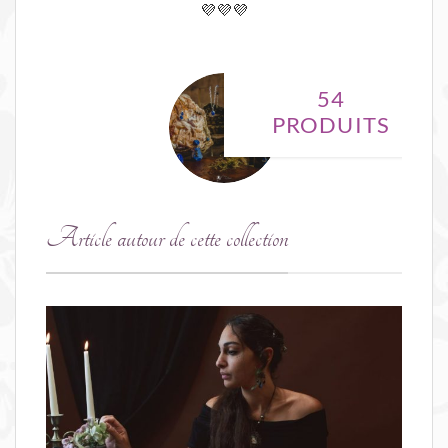
💜💜💜
Collection -
Sorcière moderne
54
PRODUITS
Article autour de cette collection