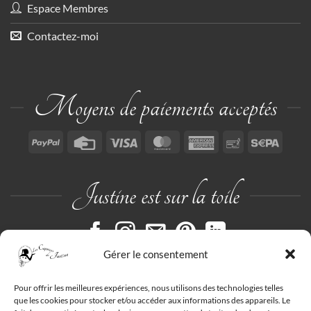
Espace Membres
Contactez-moi
Moyens de paiements acceptés
PayPal
Credit
Visa
MasterCard
American
Paiement
Sepa
Card
Express
par
chèque
Justine est sur la toile
Gérer le consentement
Pour offrir les meilleures expériences, nous utilisons des technologies telles
que les cookies pour stocker et/ou accéder aux informations des appareils. Le